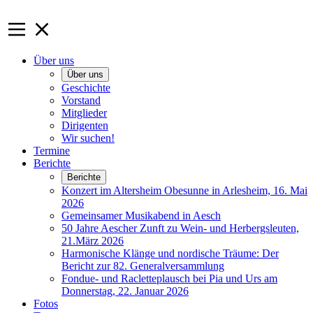
Über uns
Über uns
Geschichte
Vorstand
Mitglieder
Dirigenten
Wir suchen!
Termine
Berichte
Berichte
Konzert im Altersheim Obesunne in Arlesheim, 16. Mai
2026
Gemeinsamer Musikabend in Aesch
50 Jahre Aescher Zunft zu Wein- und Herbergsleuten,
21.März 2026
Harmonische Klänge und nordische Träume: Der
Bericht zur 82. Generalversammlung
Fondue- und Racletteplausch bei Pia und Urs am
Donnerstag, 22. Januar 2026
Fotos