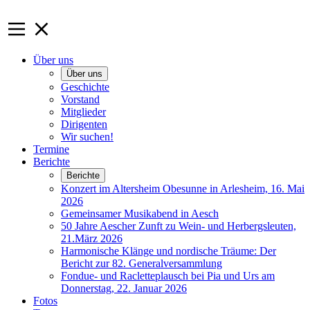
Über uns
Über uns
Geschichte
Vorstand
Mitglieder
Dirigenten
Wir suchen!
Termine
Berichte
Berichte
Konzert im Altersheim Obesunne in Arlesheim, 16. Mai
2026
Gemeinsamer Musikabend in Aesch
50 Jahre Aescher Zunft zu Wein- und Herbergsleuten,
21.März 2026
Harmonische Klänge und nordische Träume: Der
Bericht zur 82. Generalversammlung
Fondue- und Racletteplausch bei Pia und Urs am
Donnerstag, 22. Januar 2026
Fotos