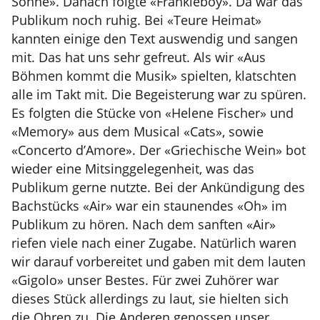
Sonne». Danach folgte «Frankieboy». Da war das
Publikum noch ruhig. Bei «Teure Heimat»
kannten einige den Text auswendig und sangen
mit. Das hat uns sehr gefreut. Als wir «Aus
Böhmen kommt die Musik» spielten, klatschten
alle im Takt mit. Die Begeisterung war zu spüren.
Es folgten die Stücke von «Helene Fischer» und
«Memory» aus dem Musical «Cats», sowie
«Concerto d’Amore». Der «Griechische Wein» bot
wieder eine Mitsinggelegenheit, was das
Publikum gerne nutzte. Bei der Ankündigung des
Bachstücks «Air» war ein staunendes «Oh» im
Publikum zu hören. Nach dem sanften «Air»
riefen viele nach einer Zugabe. Natürlich waren
wir darauf vorbereitet und gaben mit dem lauten
«Gigolo» unser Bestes. Für zwei Zuhörer war
dieses Stück allerdings zu laut, sie hielten sich
die Ohren zu. Die Anderen genossen unser