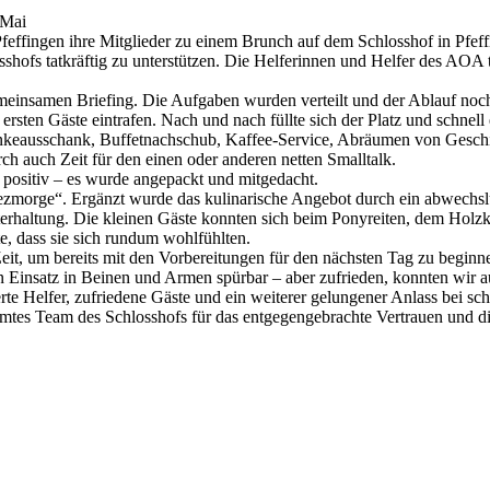
 Mai
ffingen ihre Mitglieder zu einem Brunch auf dem Schlosshof in Pfeff
osshofs tatkräftig zu unterstützen. Die Helferinnen und Helfer des AOA 
einsamen Briefing. Die Aufgaben wurden verteilt und der Ablauf noc
e ersten Gäste eintrafen. Nach und nach füllte sich der Platz und schne
keausschank, Buffetnachschub, Kaffee-Service, Abräumen von Geschirr
ch auch Zeit für den einen oder anderen netten Smalltalk.
positiv – es wurde angepackt und mitgedacht.
Buurezmorge“. Ergänzt wurde das kulinarische Angebot durch ein abwe
erhaltung. Die kleinen Gäste konnten sich beim Ponyreiten, dem Holzk
, dass sie sich rundum wohlfühlten.
e Zeit, um bereits mit den Vorbereitungen für den nächsten Tag zu beg
 Einsatz in Beinen und Armen spürbar – aber zufrieden, konnten wir a
erte Helfer, zufriedene Gäste und ein weiterer gelungener Anlass bei s
mtes Team des Schlosshofs für das entgegengebrachte Vertrauen und 