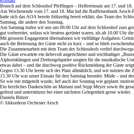
Kontakt
Brunch auf dem Schlosshof Pfeffingen – Helfereinsatz am 17. und 18.
Am Wochenende vom 17. und 18. Mai lud die Raiffeisenbank Aesch-Pfe
hatte sich das AOA bereits frühzeitig bereit erklärt, das Team des Schl
Samstag, die andere den Sonntag.
Am Samstag trafen wir uns um 09.00 Uhr auf dem Schlosshof zum gem
gut vorbereitet, sodass wir bestens gerüstet waren, als ab 10.00 Uhr di
Mit grossem Engagement übernahmen wir vielfältige Aufgaben: Geträn
auch die Betreuung der Gäste nicht zu kurz – und so blieb zwischendur
Die Zusammenarbeit mit dem Team des Schlosshofs verlief durchwegs 
Die Gäste erwartete ein liebevoll angerichteter und reichhaltiger „
Alphornklängen und Drehorgelspieler sorgten für die musikalische Unt
etwas dabei – und die durchweg positive Rückmeldung der Gäste zeigte
Gegen 13.30 Uhr leerte sich der Platz allmählich, und wir nutzten di
15.30 Uhr war unser Einsatz für den Samstag beendet. Müde – und den
So wie mir mitgeteilt wurde, lief auch der Sonntag wie geplant: motivi
Ein herzliches Dankeschön an Mariani und Sepp Meyer sowie ihr gesa
gefreut und unterstützen bei einer nächsten Gelegenheit gerne wieder.
Daniela Bützer
© Akkordeon Orchester Aesch