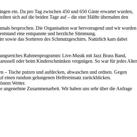
ingen ein. Da pro Tag zwischen 450 und 650 Gäste erwartet wurden,
teilten sich auf die beiden Tage auf – die eine Hälfte übernahm den
hmals besprochen. Die Organisation war hervorragend und wir wurden
ll entstand eine entspannte und herzliche Stimmung.
 sowie das Sortieren des Schmutzgeschirrs. Natürlich kam dabei
chslungsreiches Rahmenprogramm: Live-Musik mit Jazz Brass Band,
arussell oder beim Kinderschminken vergnügen. So war für jedes Alter
innen – Tische putzen und aufdecken, abwaschen und ordnen. Gegen
uf einen rundum gelungenen Helfereinsatz zurückblicken.
chönem Wetter.
die angenehme Zusammenarbeit. Wir haben uns sehr über die Anfrage