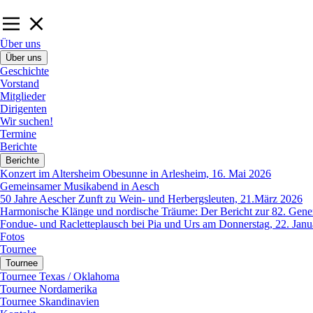
Über uns
Über uns
Geschichte
Vorstand
Mitglieder
Dirigenten
Wir suchen!
Termine
Berichte
Berichte
Konzert im Altersheim Obesunne in Arlesheim, 16. Mai 2026
Gemeinsamer Musikabend in Aesch
50 Jahre Aescher Zunft zu Wein- und Herbergsleuten, 21.März 2026
Harmonische Klänge und nordische Träume: Der Bericht zur 82. Gen
Fondue- und Racletteplausch bei Pia und Urs am Donnerstag, 22. Jan
Fotos
Tournee
Tournee
Tournee Texas / Oklahoma
Tournee Nordamerika
Tournee Skandinavien